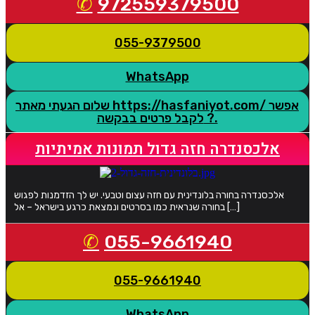
972559379500
055-9379500
WhatsApp
שלום הגעתי מאתר https://hasfaniyot.com/ אפשר
לקבל פרטים בבקשה ?.
אלכסנדרה חזה גדול תמונות אמיתיות
אלכסנדרה בחורה בלונדינית עם חזה עצום וטבעי. יש לך הזדמנות לפגוש
בחורה שנראית כמו בסרטים ונמצאת כרגע בישראל – אל […]
055-9661940
055-9661940
WhatsApp