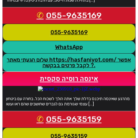
בתחילת שנות ה-30, עם הרבה ניסיון בליווי ובמיוחד […]
055-9635169
055-9635169
WhatsApp
שלום הגעתי מאתר https://hasfaniyot.com/ אפשר
לקבל פרטים בבקשה ?.
אינסה רוסיה סקסית
מהרגע שאינסה תיכנס בדלת שלך אתה הולך לשכוח הכל. בחורה עם ביטחון
עצמי שגורמת גם לגברים שחושבים שהם ראו ועשו […]
055-9635159
055-9635159