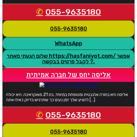
055-9635180
055-9635180
WhatsApp
שלום הגעתי מאתר https://hasfaniyot.com/ אפשר
לקבל פרטים בבקשה ?.
אליסה יחס של חברה אמיתית
אליסה היא בחורה אלגנטית ומטופחת במיוחד, בת 21 מאוקראינה. היא יכולה
להציע שלך זמן נעים כך שתרגיש בדיוק כאילו אתה […]
055-9635180
055-9635180