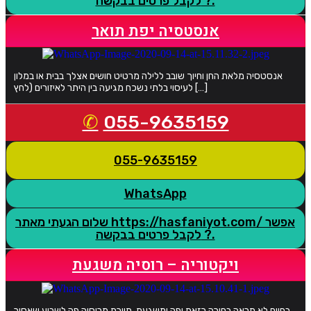
לקבל פרטים בבקשה ?.
אנסטסיה יפת תואר
אנסטסיה מלאת החן וחיוך שובב ללילה מרטיט חושים אצלך בבית או במלון
לעיסוי בלתי נשכח מגיעה בין היתר לאיזורים (לחץ […]
055-9635159
055-9635159
WhatsApp
שלום הגעתי מאתר https://hasfaniyot.com/ אפשר
לקבל פרטים בבקשה ?.
ויקטוריה – רוסיה משגעת
בחיים לא תראה בחורה כזאת יפה ומשגעת, תיירת מרוסיה פה לשבוע שאסור