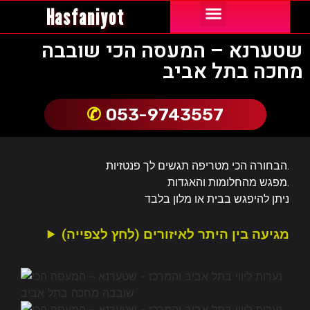
Hasfaniyot
נערות ליווי באור יהודה
נערות ליווי באילת
נערות ליווי בבת ים
נערות ליווי בחיפה
נערות ליווי בירושלים
נערות ליווי בשרון
נערות ליווי בתל אביב והמרכז
קריות והצפון
שטערנא – המעסה הכי שובבה
מחכה בתל אביב
053-9743557
הבחורה הכי מטריפה תגשים לך פנטזיות.
מפגש מהחלומות והאגדות.
ניתן להיפגש בבית או מלון בלבד
מגיעה בין היתר לאיזורים (לחץ לצפייה)