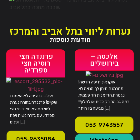
נערות ליווי בתל אביב והמרכז
מודעות נוספות
אלכסה –
פרננדה חצי
בירושלים
רוסיה חצי
ספרדיה
אוקראינית יפה חדשה!
מחרמנת תיתן לך הנאה לא
נגמרת.הזדמנות חד פעמית
שילוב כזה יפה לא האמנת
רמה גבוהה רק לבית או למלון!!!
שקיים! פרננדה בחורה נערת
מגיעה בין היתר […]
ליווי ממוצא חצי רוסי חצי
ספרדי, עם גזרה נשית ויפה
ופנים […]
053-9743557
055-9635084