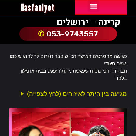
Hasfaniyot
נערות ליווי באור יהודה
נערות ליווי באילת
נערות ליווי בבת ים
נערות ליווי בחיפה
נערות ליווי בירושלים
נערות ליווי בשרון
נערות ליווי בתל אביב והמרכז
קריות והצפון
קרינה – ירושלים
053-9743557
פגישה מהסרטים האישה הכי שובבה תגרום לך להרגיש כמו
שייח סעודי.
הבחורה הכי כוסית שפגשת ניתן להיפגש בבית או מלון
בלבד
מגיעה בין היתר לאיזורים (לחץ לצפייה)