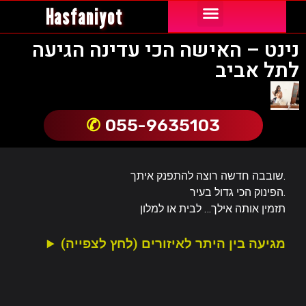
Hasfaniyot
נערות ליווי באור יהודה
נערות ליווי באילת
נערות ליווי בבת ים
נערות ליווי בחיפה
נערות ליווי בירושלים
נערות ליווי בשרון
נערות ליווי בתל אביב והמרכז
קריות והצפון
נינט – האישה הכי עדינה הגיעה
לתל אביב
055-9635103
שובבה חדשה רוצה להתפנק איתך.
הפינוק הכי גדול בעיר.
תזמין אותה אילך… לבית או למלון
מגיעה בין היתר לאיזורים (לחץ לצפייה)