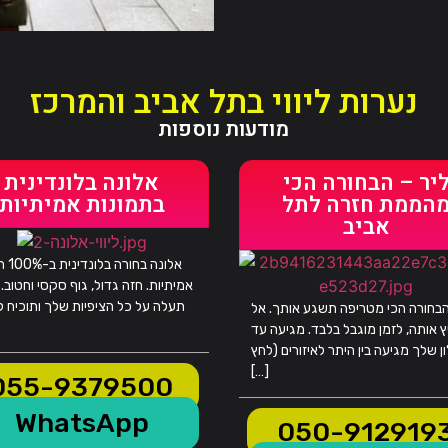
נערות ליווי בתל אביב והמרכז
מודעות נוספות
יר – הבחורה הכי
אלונה בלונדינית
הממת חזרה לתל
בתמונות אמיתיות
אביב
אלונה ב
אמיתיות. חזה גדול, גוף סקסי וחטוב. 
תעלה על כל הציפיות שלך ותוכיח ל
בחורה הכי מטריפה תשגע אותך. אל
 אותה, לזמן מוגבל בלבד. מגיעה עד
ן שלך מגיעה בין היתר לאיזורים (לחץ
[…]
055-9379500
WhatsApp
050-912919