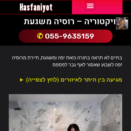
Hasfaniyot
נערות ליווי באור יהודה
נערות ליווי באילת
נערות ליווי בבת ים
נערות ליווי בחיפה
נערות ליווי בירושלים
נערות ליווי בשרון
נערות ליווי בתל אביב והמרכז
קריות והצפון
ויקטוריה – רוסיה משגעת
055-9635159
בחיים לא תראה בחורה כזאת יפה ומשגעת, תיירת מרוסיה
פה לשבוע שאסור לאף גבר לפספס!
מגיעה בין היתר לאיזורים (לחץ לצפייה)