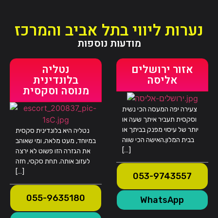
נערות ליווי בתל אביב והמרכז
מודעות נוספות
אזור ירושלים
נטליה
אליסה
בלונדינית
מנוסה וסקסית
צעירה יפה המעסה הכי נשית
וסקסית תעביר איתך שעה או
יותר של עיסוי מפנק בביתך או
נטליה היא בלונדינית סקסית
בבית המלון.האישה הכי שווה
במיוחד, מעט מלאה, ומי שאוהב
[…]
את הגזרה הזו פשוט לא ירצה
לעזוב אותה. תחת סקסי, חזה
[…]
053-9743557
055-9635180
WhatsApp