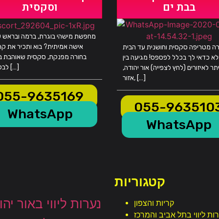
בבת ים
וסקסית
מחפשת מישהי בוגרת, ברמה ובראש 
אישה אמיתית? בוא ותכיר את קרו
רה מטריפה סקסית וחושנית עד הבית
בחורה מפנקת, סקסית שאוהבת ב
א כדאי לך בכלל לפספס! מגיעה בין
לבלות עם […]
תר לאיזורים (לחץ לצפייה) אור יהודה,
אזור, […]
055-9635169
055-963510
WhatsApp
WhatsApp
קטגוריות
נערות ליווי באור יהו
קריות והצפון
ות ליווי בתל אביב והמרכז