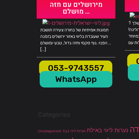
מירושלים עם חזה
מושלם …
שלך ?
לינה!
תמונות אמיתיות של בחורה צעירה תושבת
מיוחד
העיר שעובדת בליווי באזור ירושלים בזמנה
הפנוי. גוף סקסי וחזה גדול, טבעי ומושלם …
[…]
053-9743557
WhatsApp
Categories
דה
נערות ליווי באילת
נערות ליווי בבת
Uncategorized